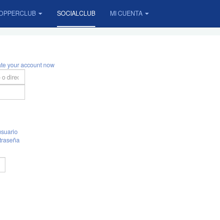
OPPERCLUB
SOCIALCLUB
MI CUENTA
ate your account now
suario
traseña