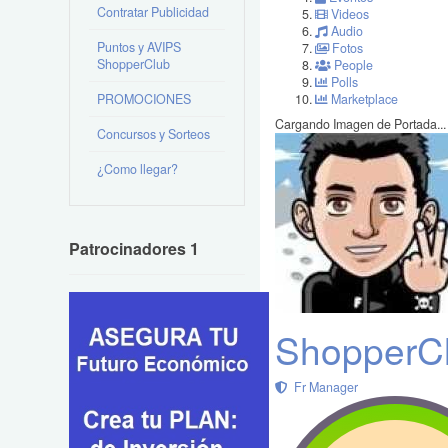
Contratar Publicidad
Videos
Audio
Puntos y AVIPS
Fotos
ShopperClub
People
Polls
PROMOCIONES
Marketplace
Cargando Imagen de Portada...
Concursos y Sorteos
¿Como llegar?
Patrocinadores 1
ShopperCl
Fr Manager