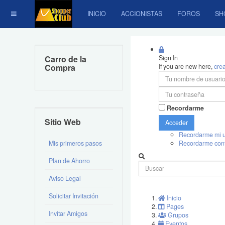
INICIO
ACCIONISTAS
FOROS
SH
Carro de la
Sign In
Compra
If you are new here,
cre
Recordarme
Sitio Web
Acceder
Recordarme mi u
Mis primeros pasos
Recordarme con
Plan de Ahorro
Aviso Legal
Solicitar Invitación
Inicio
Pages
Invitar Amigos
Grupos
Eventos