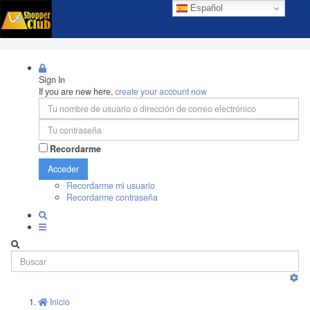
Español
Sign In
If you are new here,
create your account now
Recordarme
Acceder
Recordarme mi usuario
Recordarme contraseña
Inicio