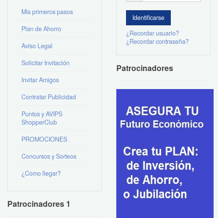
Mis primeros pasos
Plan de Ahorro
¿Recordar usuario?
¿Recordar contraseña?
Aviso Legal
Solicitar Invitación
Patrocinadores
Invitar Amigos
Contratar Publicidad
Puntos y AVIPS
ShopperClub
PROMOCIONES
Concursos y Sorteos
¿Como llegar?
Patrocinadores 1