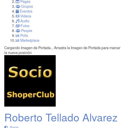
Pages
Grupos
Eventos
Videos
Audio
Fotos
People
Polls
Marketplace
Cargando Imagen de Portada...
Arrastra la Imagen de Portada para marcar
la nueva posición
Roberto Tellado Alvarez
Socio