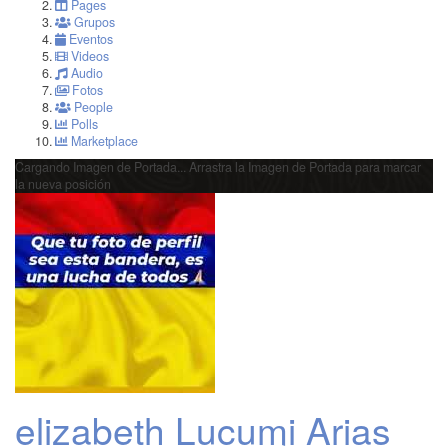
Pages
Grupos
Eventos
Videos
Audio
Fotos
People
Polls
Marketplace
Cargando Imagen de Portada...
Arrastra la Imagen de Portada para marcar
la nueva posición
elizabeth Lucumi Arias