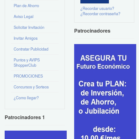
Plan de Ahorro
¿Recordar usuario?
¿Recordar contraseña?
Aviso Legal
Solicitar Invitación
Patrocinadores
Invitar Amigos
Contratar Publicidad
Puntos y AVIPS
ShopperClub
PROMOCIONES
Concursos y Sorteos
¿Como llegar?
Patrocinadores 1