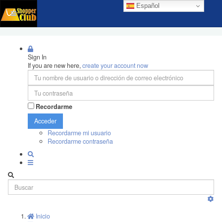
Español
Sign In
If you are new here,
create your account now
Recordarme
Acceder
Recordarme mi usuario
Recordarme contraseña
Inicio