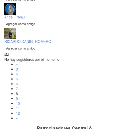
Angel Franjul
Agregar como amigo
RICARDO DANIEL ROMERO
Agregar como amigo
No hay seguidores por el momento
«
3
4
5
6
7
8
9
10
11
12
»
Patrocinadores Central A