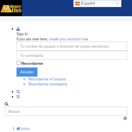
Español
Sign In
If you are new here,
create your account now
Recordarme
Acceder
Recordarme mi usuario
Recordarme contraseña
Inicio