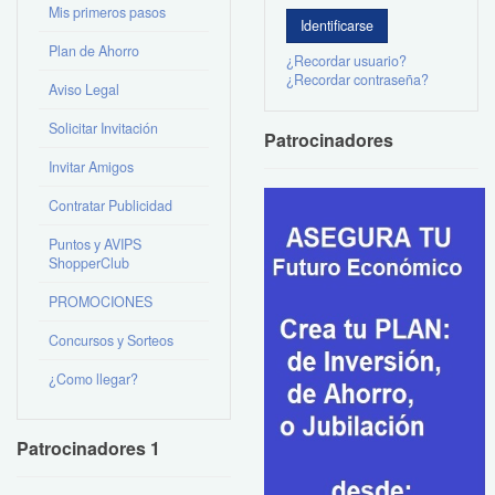
Mis primeros pasos
Plan de Ahorro
¿Recordar usuario?
¿Recordar contraseña?
Aviso Legal
Solicitar Invitación
Patrocinadores
Invitar Amigos
Contratar Publicidad
Puntos y AVIPS
ShopperClub
PROMOCIONES
Concursos y Sorteos
¿Como llegar?
Patrocinadores 1