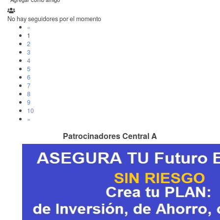
No hay seguidores por el momento
«
1
2
3
4
5
6
7
8
9
10
»
Patrocinadores Central A