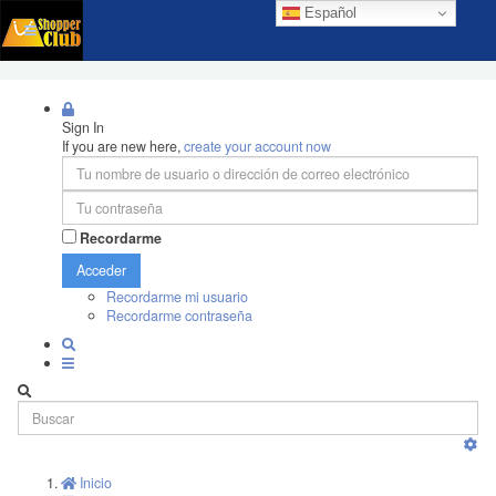
Español
Sign In
If you are new here,
create your account now
Recordarme
Acceder
Recordarme mi usuario
Recordarme contraseña
Inicio