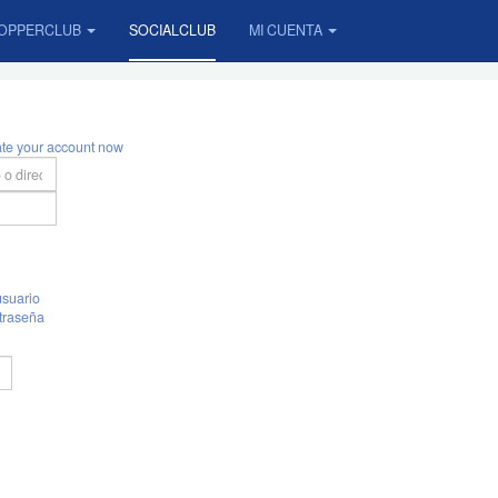
OPPERCLUB
SOCIALCLUB
MI CUENTA
ate your account now
suario
traseña