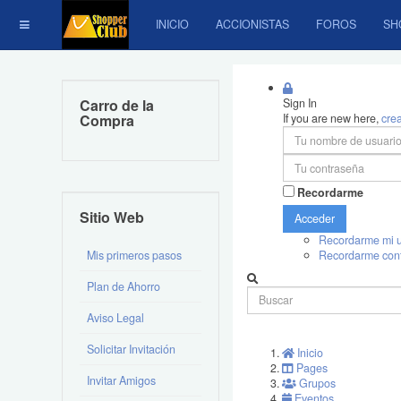
INICIO
ACCIONISTAS
FOROS
SH
Carro de la
Sign In
Compra
If you are new here,
cre
Recordarme
Sitio Web
Acceder
Recordarme mi u
Mis primeros pasos
Recordarme con
Plan de Ahorro
Aviso Legal
Solicitar Invitación
Inicio
Pages
Invitar Amigos
Grupos
Eventos