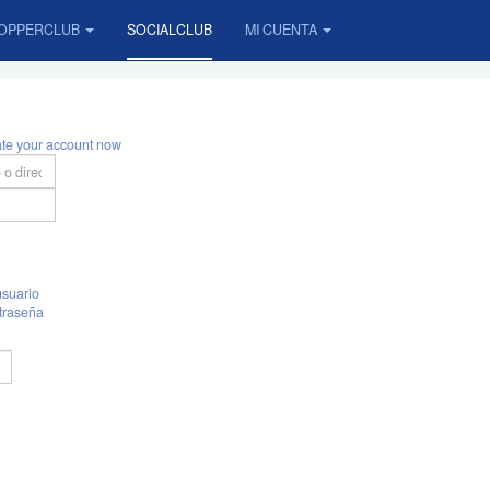
OPPERCLUB
SOCIALCLUB
MI CUENTA
ate your account now
suario
traseña