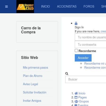
INICIO
ACCIONISTAS
FOROS
SH
Carro de la
Sign In
Compra
If you are new here,
cre
Recordarme
Sitio Web
Acceder
Recordarme mi u
Mis primeros pasos
Recordarme con
Plan de Ahorro
Aviso Legal
Solicitar Invitación
Inicio
Pages
Invitar Amigos
Grupos
Eventos