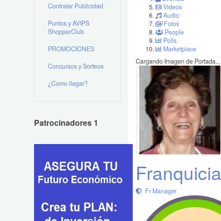
Contratar Publicidad
Videos
Audio
Puntos y AVIPS
Fotos
ShopperClub
People
Polls
PROMOCIONES
Marketplace
Cargando Imagen de Portada...
Concursos y Sorteos
¿Como llegar?
Patrocinadores 1
Franquici
Fr Manager