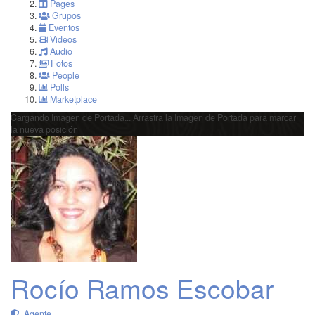
Pages
Grupos
Eventos
Videos
Audio
Fotos
People
Polls
Marketplace
Cargando Imagen de Portada...
Arrastra la Imagen de Portada para marcar
la nueva posición
Rocío Ramos Escobar
Agente