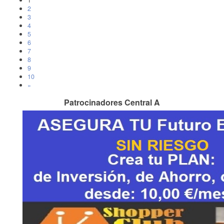
1
2
3
4
5
6
7
8
9
10
»
Patrocinadores Central A