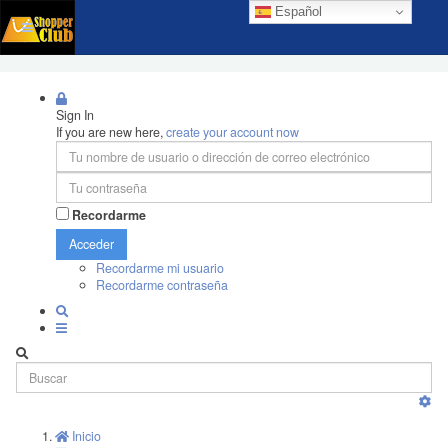
Español
Sign In
If you are new here,
create your account now
Recordarme
Acceder
Recordarme mi usuario
Recordarme contraseña
Inicio